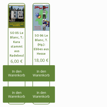
SO 05: Le
SO 06: Le
Blanc, T.:
Blanc, T.
Kara
(Hg.):
stammt
Ebbes aus
aus
Hesse
Radebeul
18,00
€
6,00
€
In den
In den
Warenkorb
Warenkorb
In den
In den
Warenkorb
Warenkorb