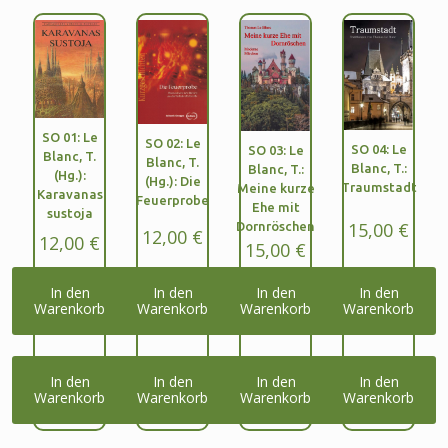
SO 01: Le
SO 02: Le
SO 04: Le
SO 03: Le
Blanc, T.
Blanc, T.
Blanc, T.:
Blanc, T.:
(Hg.):
(Hg.): Die
Traumstadt
Meine kurze
Karavanas
Feuerprobe
Ehe mit
sustoja
15,00
€
Dornröschen
12,00
€
12,00
€
15,00
€
In den
In den
In den
In den
Warenkorb
Warenkorb
Warenkorb
Warenkorb
In den
In den
In den
In den
Warenkorb
Warenkorb
Warenkorb
Warenkorb