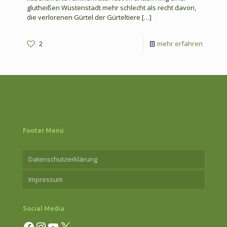
glutheißen Wüstenstadt mehr schlecht als recht davon,
die verlorenen Gürtel der Gürteltiere
[…]
-
2
mehr erfahren
Detekti
Ameisis
Ein
fast
unlösba
Footer Menü
Fall
Datenschutzerklärung
Impressum
Social Media
Facebook
Instagram
YouTube
X