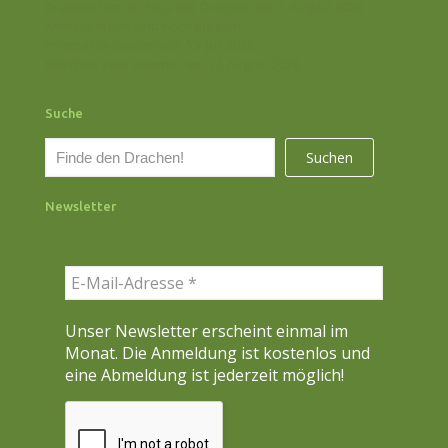
Drachenfest im Haus der Drachen am 1. August 2026
Anmeldungen sind noch möglich!
Phantastik-Bestenliste für Juli 2026
Märchen vom Sommer am 17. August 2026
Suche
S
Suchen
u
c
Newsletter
h
e
n
Unser Newsletter erscheint einmal im
Monat. Die Anmeldung ist kostenlos und
eine Abmeldung ist jederzeit möglich!