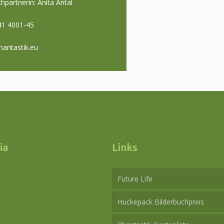
hpartnerin: Anita Antal
41 4001-45
antastik.eu
ia
Links
Future Life
Huckepack Bilderbuchpreis