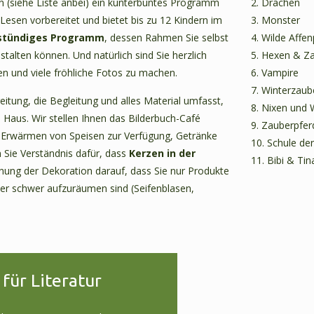
(siehe Liste anbei) ein kunterbuntes Programm
2. Drachen
Lesen vorbereitet und bietet bis zu 12 Kindern im
3. Monster
stündiges Programm
, dessen Rahmen Sie selbst
4. Wilde Affen
alten können. Und natürlich sind Sie herzlich
5. Hexen & Z
en und viele fröhliche Fotos zu machen.
6. Vampire
7. Winterzau
eitung, die Begleitung und alles Material umfasst,
8. Nixen und
Haus. Wir stellen Ihnen das Bilderbuch-Café
9. Zauberpfer
um Erwärmen von Speisen zur Verfügung, Getränke
10. Schule de
n Sie Verständnis dafür, dass
Kerzen in der
11. Bibi & Tin
anung der Dekoration darauf, dass Sie nur Produkte
rher schwer aufzuräumen sind (Seifenblasen,
für Literatur