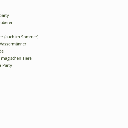
party
auberer
ber (auch im Sommer)
 Wassermänner
de
r magischen Tiere
a Party