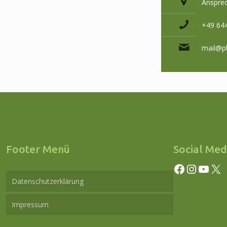
Ansprec
+49 64
mail@ph
Footer Menü
Social Med
Facebook
Instagram
YouTube
X
Datenschutzerklärung
Impressum