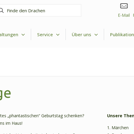
nde
n
E-Mail
achen
altungen
Service
Über uns
Publikatio
ge
tes „phantastischen“ Geburtstag schenken?
Unsere Them
ns im Haus!
1. Märchen