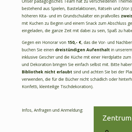
Unser pädagogisches Team hat zu verschiedenen Themen 
bestehend aus Spielen, Bastelaktionen, Rätseln und (Vor-)
höheren Kita- und im Grundschulalter ein prallvolles
zwei
mit Kuchen zu Beginn und einem Snack zum Abschluss gest
eingeladen, die ganze Zeit mit dabei zu sein, Spaß zu hab
Gegen ein Honorar von
150,- €
, das die Vor- und Nachber
buchen Sie einen
dreistündigen Aufenthalt
in unserem 
inklusive Geschirr und die Küche mit einer Herdplatte z
und Dekoration bringen Sie einfach selbst mit. Bitte habe
Bibliothek nicht erlaubt
sind und achten Sie bei der Pl
verwenden, die für die Bücher nicht schädlich oder hinte
Konfetti, kleinteilige Tischdekoration).
Infos, Anfragen und Anmeldung:
Zentrum 