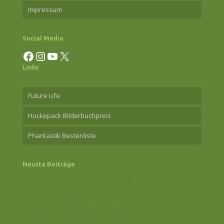
Impressum
Social Media
Facebook
Instagram
YouTube
X
Links
Future Life
Huckepack Bilderbuchpreis
Phantastik Bestenliste
Neuste Beiträge
Veranstaltungen August bis Oktober 2026
Drachenfest im Haus der Drachen am 1. August 2026
Anmeldungen sind noch möglich!
Phantastik-Bestenliste für Juli 2026
Märchen vom Sommer am 17. August 2026