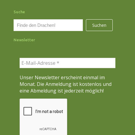
Suche
S
Suchen
u
c
Newsletter
h
e
n
Unser Newsletter erscheint einmal im
Monat. Die Anmeldung ist kostenlos und
eine Abmeldung ist jederzeit möglich!