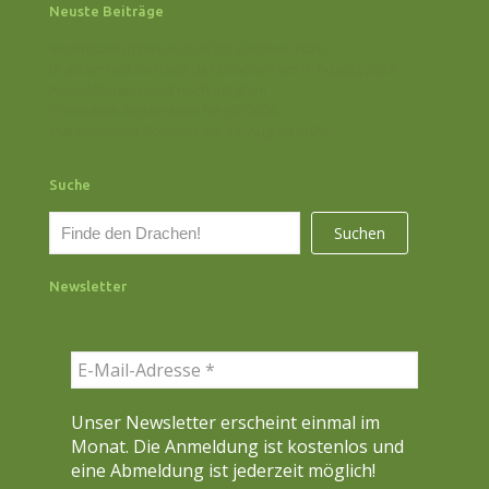
Neuste Beiträge
Veranstaltungen August bis Oktober 2026
Drachenfest im Haus der Drachen am 1. August 2026
Anmeldungen sind noch möglich!
Phantastik-Bestenliste für Juli 2026
Märchen vom Sommer am 17. August 2026
Suche
S
Suchen
u
c
Newsletter
h
e
n
Unser Newsletter erscheint einmal im
Monat. Die Anmeldung ist kostenlos und
eine Abmeldung ist jederzeit möglich!