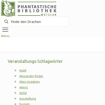
Finde
den
Drachen
Menü
Veranstaltungs-Schlagwörter
AJuM
Alexander Röder
Alien Academy
Aliens
Äpfel
Ausstellung
Basteln