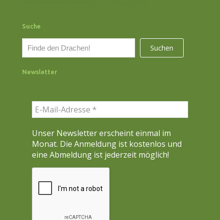
Märchen vom Sommer am 17. August 2026
Suche
S
Suchen
u
c
Newsletter
h
e
n
Unser Newsletter erscheint einmal im
Monat. Die Anmeldung ist kostenlos und
eine Abmeldung ist jederzeit möglich!