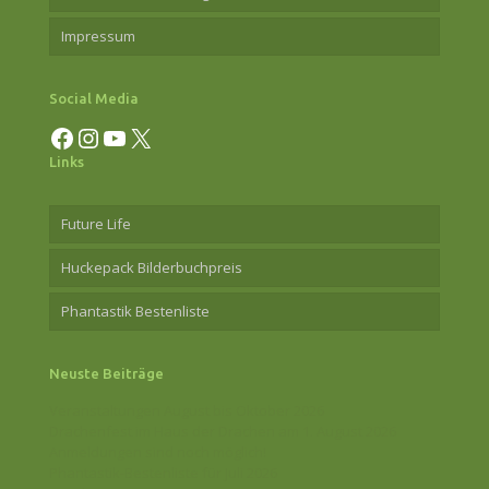
Impressum
Social Media
Facebook
Instagram
YouTube
X
Links
Future Life
Huckepack Bilderbuchpreis
Phantastik Bestenliste
Neuste Beiträge
Veranstaltungen August bis Oktober 2026
Drachenfest im Haus der Drachen am 1. August 2026
Anmeldungen sind noch möglich!
Phantastik-Bestenliste für Juli 2026