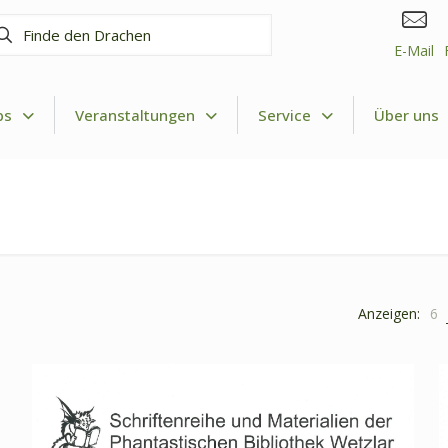
nde
n
E-Mail
achen
ps
Veranstaltungen
Service
Über uns
Anzeigen:
6