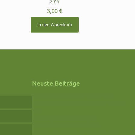
2019
3,00
€
In den Warenkorb
Neuste Beiträge
Veranstaltungen August bis Oktober 2026
Drachenfest im Haus der Drachen am 1. August
2026
Anmeldungen sind noch möglich!
Phantastik-Bestenliste für Juli 2026
Märchen vom Sommer am 17. August 2026