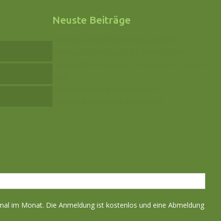
Neuste Beiträge
Phantastik-Bestenliste für August 2026
Veranstaltungen August bis Oktober 2026
Drachenfest im Haus der Drachen am 1. August
2026
Anmeldungen sind noch möglich!
Phantastik-Bestenliste für Juli 2026
nmal im Monat. Die Anmeldung ist kostenlos und eine Abmeldung