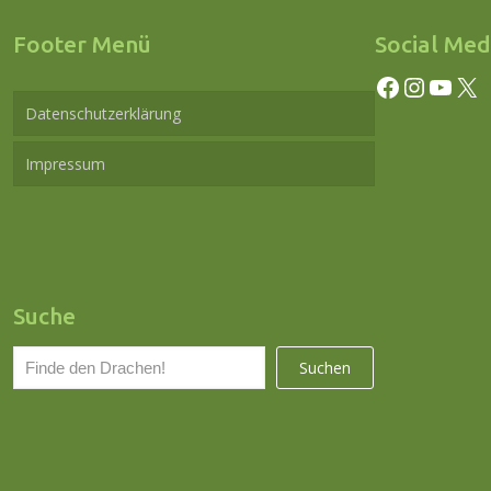
Footer Menü
Social Med
Facebook
Instagram
YouTube
X
Datenschutzerklärung
Impressum
Suche
S
Suchen
u
c
h
e
n