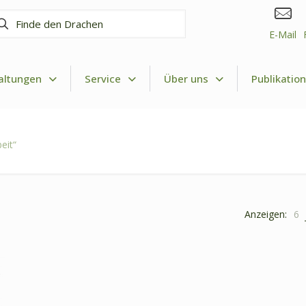
nde
n
E-Mail
achen
altungen
Service
Über uns
Publikatio
eit“
Anzeigen:
6