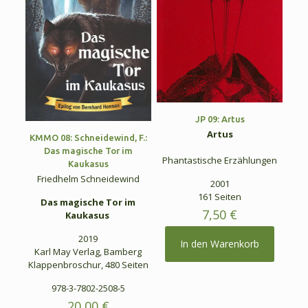
JP 09: Artus
Artus
KMMO 08: Schneidewind, F.:
Das magische Tor im
Phantastische Erzählungen
Kaukasus
Friedhelm Schneidewind
2001
161 Seiten
Das magische Tor im
7,50
€
Kaukasus
2019
In den Warenkorb
Karl May Verlag, Bamberg
Klappenbroschur, 480 Seiten
978-3-7802-2508-5
20,00
€