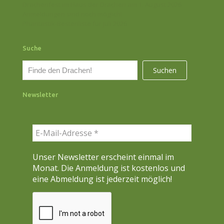
Drachenfest im Haus der Drachen am 1. August 2026
Anmeldungen sind noch möglich!
Phantastik-Bestenliste für Juli 2026
Suche
S
Suchen
u
c
Newsletter
h
e
n
Unser Newsletter erscheint einmal im
Monat. Die Anmeldung ist kostenlos und
eine Abmeldung ist jederzeit möglich!