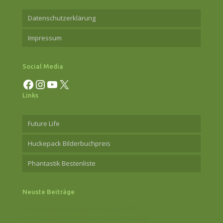
Datenschutzerklärung
Impressum
Social Media
Facebook
Instagram
YouTube
X
Links
Future Life
Huckepack Bilderbuchpreis
Phantastik Bestenliste
Neuste Beiträge
Phantastik-Bestenliste für August 2026
Veranstaltungen August bis Oktober 2026