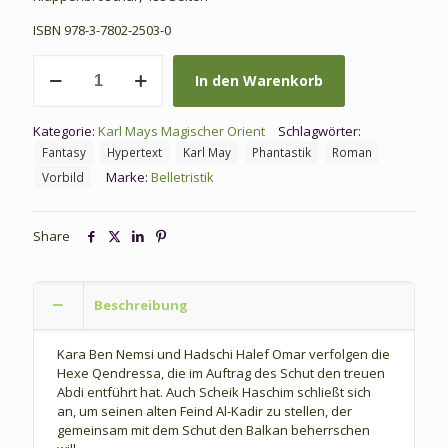
ISBN 978-3-7802-2503-0
KMMO
In den Warenkorb
03:
Röder,
A.:
Kategorie:
Karl Mays Magischer Orient
Schlagwörter:
Der
Fantasy
Hypertext
Karl May
Phantastik
Roman
Sturz
des
Marke:
Belletristik
Vorbild
Verschwörers
Menge
Share
Beschreibung
Kara Ben Nemsi und Hadschi Halef Omar verfolgen die
Hexe Qendressa, die im Auftrag des Schut den treuen
Abdi entführt hat. Auch Scheik Haschim schließt sich
an, um seinen alten Feind Al-Kadir zu stellen, der
gemeinsam mit dem Schut den Balkan beherrschen