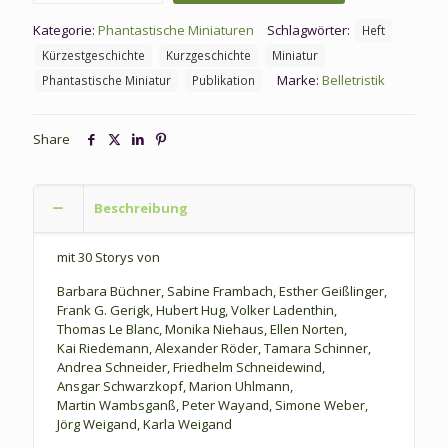
Blanc,
Kategorie:
Phantastische Miniaturen
Schlagwörter:
Heft
T.
(Hg.):
Kürzestgeschichte
Kurzgeschichte
Miniatur
Gier
Marke:
Belletristik
Phantastische Miniatur
Publikation
Menge
Share
Beschreibung
mit 30 Storys von
Barbara Büchner, Sabine Frambach, Esther Geißlinger,
Frank G. Gerigk, Hubert Hug, Volker Ladenthin,
Thomas Le Blanc, Monika Niehaus, Ellen Norten,
Kai Riedemann, Alexander Röder, Tamara Schinner,
Andrea Schneider, Friedhelm Schneidewind,
Ansgar Schwarzkopf, Marion Uhlmann,
Martin Wambsganß, Peter Wayand, Simone Weber,
Jörg Weigand, Karla Weigand