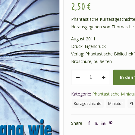
2,50
€
Phantastische Kürzestgeschicht
Herausgegeben von Thomas Le B
August 2011
Druck: Eigendruck
Verlag: Phantastische Bibliothek
Broschüre, 56 Seiten
PM
In den
001:
Le
Kategorie:
Phantastische Miniat
Blanc,
T.,
Kurzgeschichte
Miniatur
Ph
Löffler,
F.
Share
(Hg.):
Ihr