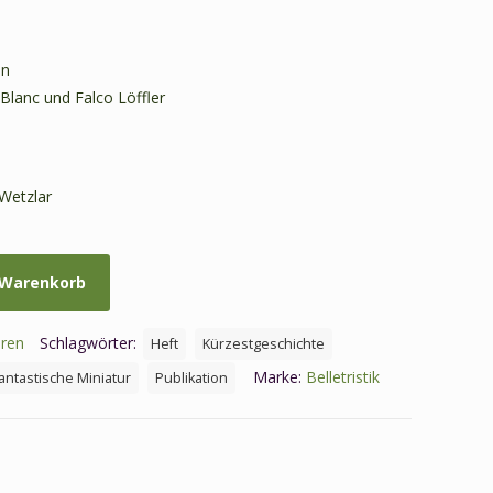
en
lanc und Falco Löffler
 Wetzlar
 Warenkorb
uren
Schlagwörter:
Heft
Kürzestgeschichte
Marke:
Belletristik
antastische Miniatur
Publikation