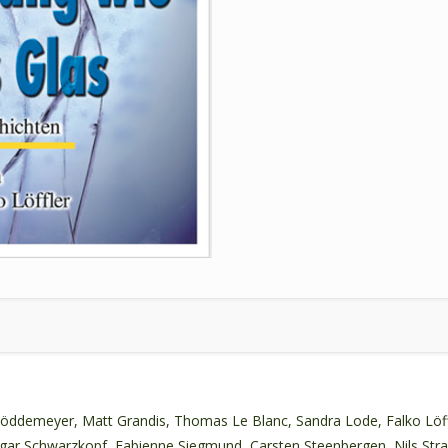
Haar
zersprang
wie
blaues
Glas
Menge
 Göddemeyer, Matt Grandis, Thomas Le Blanc, Sandra Lode, Falko Löff
nsgar Schwarzkopf, Fabienne Siegmund, Carsten Steenbergen, Nils St