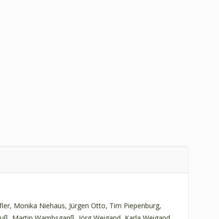
ler, Monika Niehaus, Jürgen Otto, Tim Piepenburg,
rauß, Martin Wambsganß, Jörg Weigand, Karla Weigand