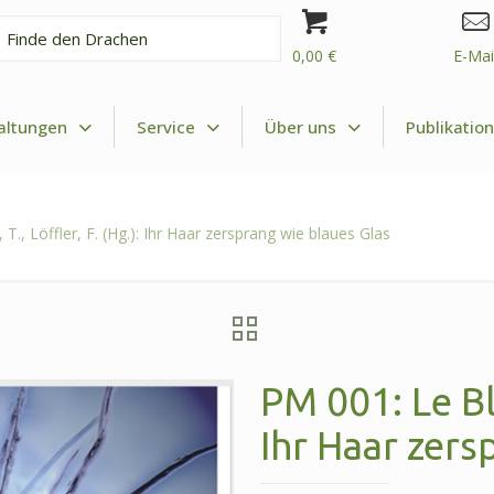
0,00 €
E-Mai
hen
altungen
Service
Über uns
Publikatio
T., Löffler, F. (Hg.): Ihr Haar zersprang wie blaues Glas
PM 001: Le Bla
Ihr Haar zers