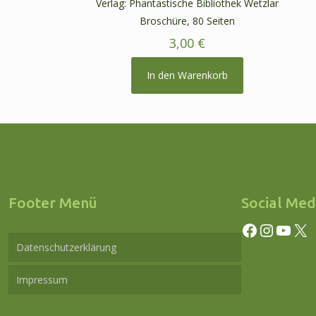
Verlag: Phantastische Bibliothek Wetzlar
Broschüre, 80 Seiten
3,00
€
In den Warenkorb
Footer Menü
Social Med
Facebook
Instagram
YouTube
X
Datenschutzerklärung
Impressum