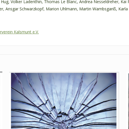
rt Hug, Volker Ladenthin, Thomas Le Blanc, Andrea Nesseldreher, Ka
rzer, Ansgar Schwarzkopf, Marion Uhlmann, Martin Wambsganß, Karl
rverein Kalsmunt e.V.