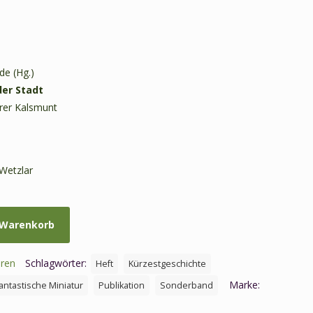
e (Hg.)
der Stadt
rer Kalsmunt
 Wetzlar
 Warenkorb
uren
Schlagwörter:
Heft
Kürzestgeschichte
Marke:
antastische Miniatur
Publikation
Sonderband