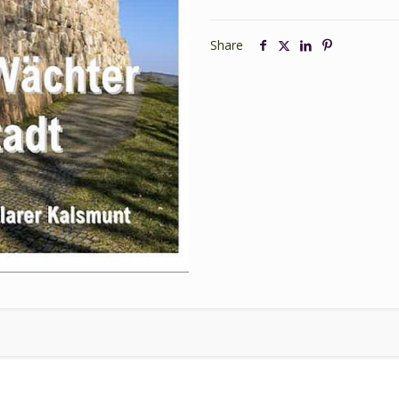
T.
(Hg.):
Share
Der
steinerne
Wächter
über
der
Stadt
Menge