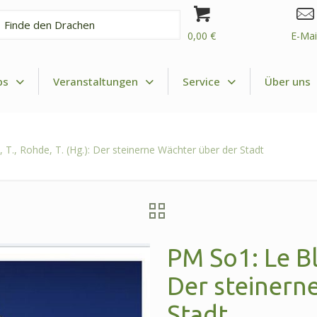
0,00
€
E-Mai
hen
ps
Veranstaltungen
Service
Über uns
 T., Rohde, T. (Hg.): Der steinerne Wächter über der Stadt
PM So1: Le Bla
Der steinern
Stadt