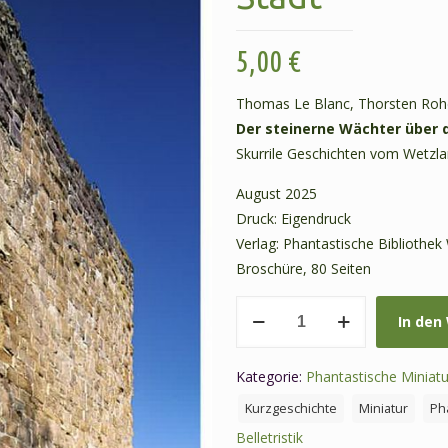
5,00
€
Thomas Le Blanc, Thorsten Rohd
Der steinerne Wächter über 
Skurrile Geschichten vom Wetzla
August 2025
Druck: Eigendruck
Verlag: Phantastische Bibliothek
Broschüre, 80 Seiten
PM
In den
So1:
Le
Kategorie:
Phantastische Miniat
Blanc,
T.,
Kurzgeschichte
Miniatur
Ph
Rohde,
Belletristik