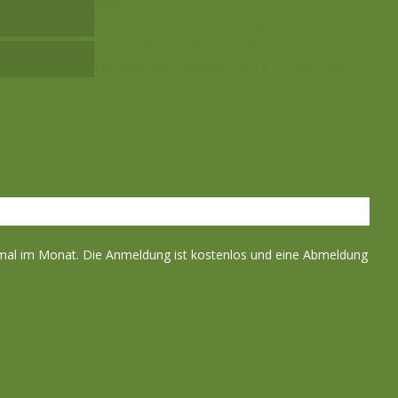
2026
Anmeldungen sind noch möglich!
Phantastik-Bestenliste für Juli 2026
Märchen vom Sommer am 17. August 2026
nmal im Monat. Die Anmeldung ist kostenlos und eine Abmeldung