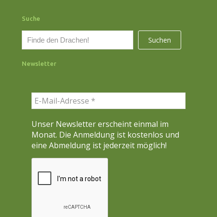
Suche
S
Suchen
u
c
Newsletter
h
e
n
Unser Newsletter erscheint einmal im
Monat. Die Anmeldung ist kostenlos und
eine Abmeldung ist jederzeit möglich!