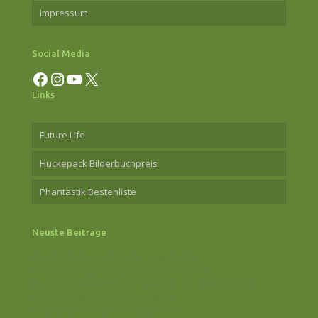
Impressum
Social Media
Facebook
Instagram
YouTube
X
Links
Future Life
Huckepack Bilderbuchpreis
Phantastik Bestenliste
Neuste Beiträge
Phantastik-Bestenliste für August 2026
Veranstaltungen August bis Oktober 2026
Drachenfest im Haus der Drachen am 1. August 2026
Anmeldungen sind noch möglich!
Phantastik-Bestenliste für Juli 2026