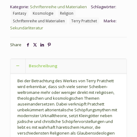
J.:
Kategorie:
Schriftenreihe und Materialien
Schlagwörter:
The
Fantasy
Kosmologie
Religion
Turtle
Moves!
Marke:
Schriftenreihe und Materialien
Terry Prattchet
Menge
Sekundärliteratur
Share
Beschreibung
Bei der Betrachtung des Werkes von Terry Pratchett
wird erkennbar, dass sich viele seiner Schei­ben­
weltromane mehr oder weniger direkt mit religiösen,
theologischen und kosmologischen Themen
auseinandersetzen. Dabei verknüpft Pratchett
unbekümmert altorien­ta­li­sche Schöpfungsmy­then mit
modernster Urknall­theo­rie, setzt Kleingötter neben
jüdische und christliche Schöpfervorstellungen und
liebt es mit wahrhaft häretischem Humor, die
verschiedensten Religionen als Glaubensideologien