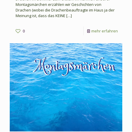
Montagsmärchen erzählen wir Geschichten von
Drachen (wobei die Drachenbeauftragte im Haus ja der
Meinung ist, dass das KEINE
[…]
-
0
mehr erfahren
Märche
von
Drache
am
6.
Juli
2026