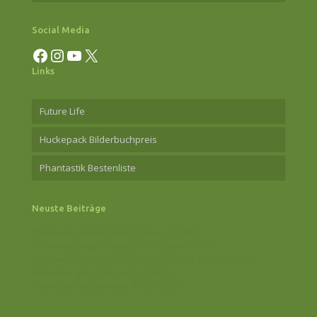
Social Media
Facebook
Instagram
YouTube
X
Links
Future Life
Huckepack Bilderbuchpreis
Phantastik Bestenliste
Neuste Beiträge
Phantastik-Bestenliste für August 2026
Veranstaltungen August bis Oktober 2026
Drachenfest im Haus der Drachen am 1. August 2026
Anmeldungen sind noch möglich!
Phantastik-Bestenliste für Juli 2026