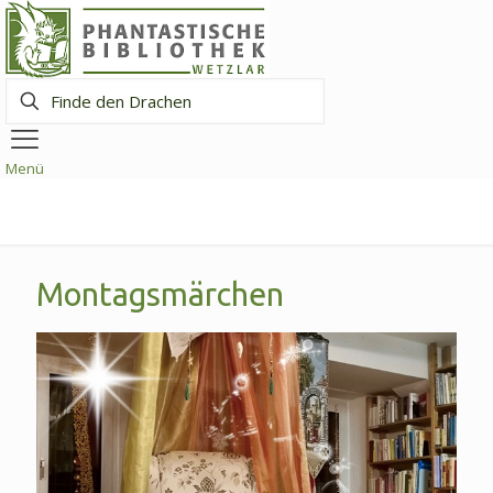
Finde
den
Drachen
Menü
Montagsmärchen