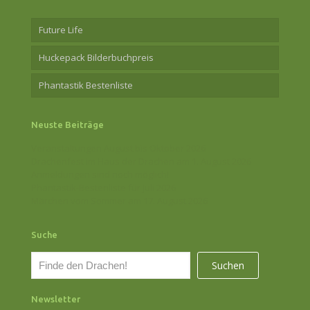
Future Life
Huckepack Bilderbuchpreis
Phantastik Bestenliste
Neuste Beiträge
Veranstaltungen August bis Oktober 2026
Drachenfest im Haus der Drachen am 1. August 2026
Anmeldungen sind noch möglich!
Phantastik-Bestenliste für Juli 2026
Märchen vom Sommer am 17. August 2026
Suche
S
Suchen
u
c
Newsletter
h