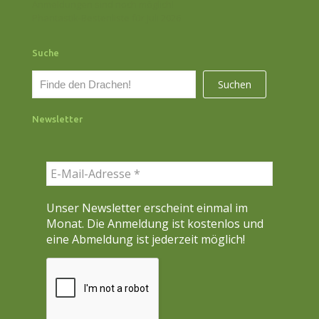
Anmeldungen sind noch möglich!
Phantastik-Bestenliste für Juli 2026
Suche
S
Suchen
u
c
Newsletter
h
e
n
Unser Newsletter erscheint einmal im
Monat. Die Anmeldung ist kostenlos und
eine Abmeldung ist jederzeit möglich!