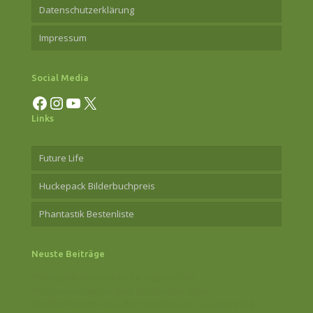
Datenschutzerklärung
Impressum
Social Media
Facebook
Instagram
YouTube
X
Links
Future Life
Huckepack Bilderbuchpreis
Phantastik Bestenliste
Neuste Beiträge
Phantastik-Bestenliste für August 2026
Veranstaltungen August bis Oktober 2026
Drachenfest im Haus der Drachen am 1. August 2026