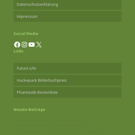
Datenschutzerklärung
Impressum
Social Media
Facebook
Instagram
YouTube
X
Links
Future Life
Huckepack Bilderbuchpreis
Phantastik Bestenliste
Neuste Beiträge
Phantastik-Bestenliste für August 2026
Veranstaltungen August bis Oktober 2026
Drachenfest im Haus der Drachen am 1. August 2026