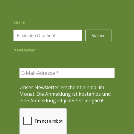
Anmeldungen sind noch möglich!
Phantastik-Bestenliste für Juli 2026
Suche
S
Suchen
u
c
Newsletter
h
e
n
Unser Newsletter erscheint einmal im
Monat. Die Anmeldung ist kostenlos und
eine Abmeldung ist jederzeit möglich!