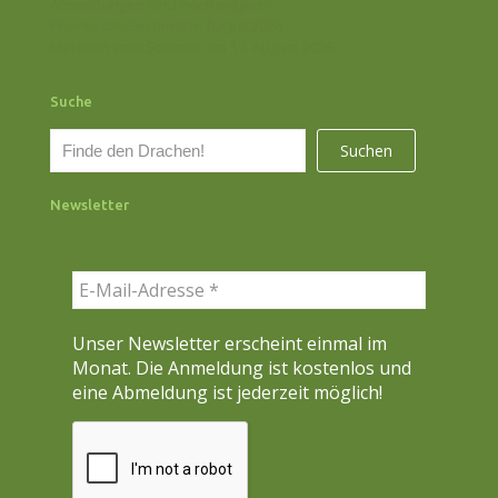
Anmeldungen sind noch möglich!
Phantastik-Bestenliste für Juli 2026
Märchen vom Sommer am 17. August 2026
Suche
S
Suchen
u
c
Newsletter
h
e
n
Unser Newsletter erscheint einmal im
Monat. Die Anmeldung ist kostenlos und
eine Abmeldung ist jederzeit möglich!