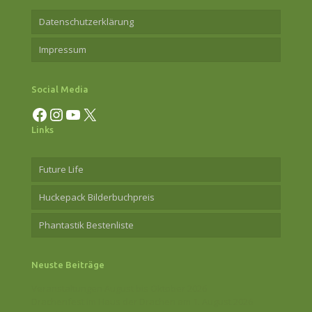
Datenschutzerklärung
Impressum
Social Media
Facebook
Instagram
YouTube
X
Links
Future Life
Huckepack Bilderbuchpreis
Phantastik Bestenliste
Neuste Beiträge
Veranstaltungen August bis Oktober 2026
Drachenfest im Haus der Drachen am 1. August 2026