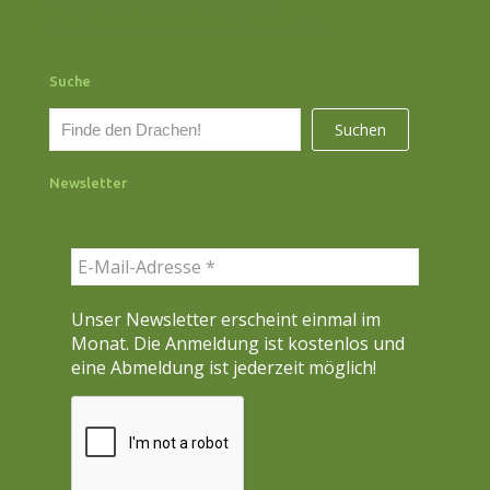
Phantastik-Bestenliste für Juli 2026
Märchen vom Sommer am 17. August 2026
Suche
S
Suchen
u
c
Newsletter
h
e
n
Unser Newsletter erscheint einmal im
Monat. Die Anmeldung ist kostenlos und
eine Abmeldung ist jederzeit möglich!