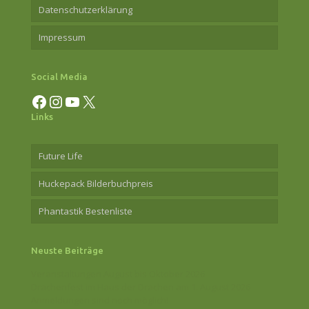
Datenschutzerklärung
Impressum
Social Media
Facebook
Instagram
YouTube
X
Links
Future Life
Huckepack Bilderbuchpreis
Phantastik Bestenliste
Neuste Beiträge
Veranstaltungen August bis Oktober 2026
Drachenfest im Haus der Drachen am 1. August 2026
Anmeldungen sind noch möglich!