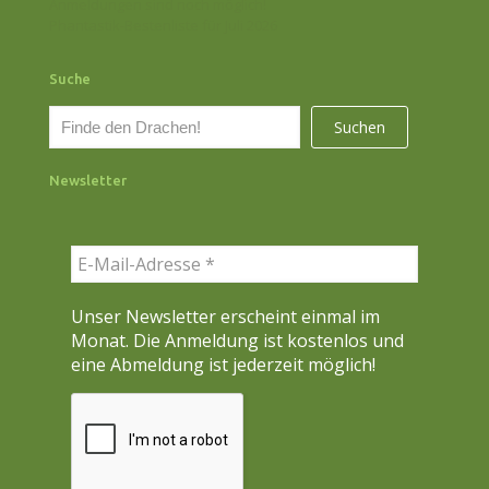
Anmeldungen sind noch möglich!
Phantastik-Bestenliste für Juli 2026
Suche
S
Suchen
u
c
Newsletter
h
e
n
Unser Newsletter erscheint einmal im
Monat. Die Anmeldung ist kostenlos und
eine Abmeldung ist jederzeit möglich!