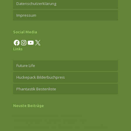
Datenschutzerklärung
Impressum
Social Media
Facebook
Instagram
YouTube
X
Links
Future Life
Huckepack Bilderbuchpreis
Phantastik Bestenliste
Neuste Beiträge
Phantastik-Bestenliste für August 2026
Veranstaltungen August bis Oktober 2026
Drachenfest im Haus der Drachen am 1. August 2026