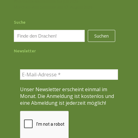
Phantastik-Bestenliste für Juli 2026
Märchen vom Sommer am 17. August 2026
Suche
S
Suchen
u
c
Newsletter
h
e
n
Unser Newsletter erscheint einmal im
Monat. Die Anmeldung ist kostenlos und
eine Abmeldung ist jederzeit möglich!