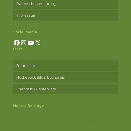
Datenschutzerklärung
Impressum
Social Media
Facebook
Instagram
YouTube
X
Links
Future Life
Huckepack Bilderbuchpreis
Phantastik Bestenliste
Neuste Beiträge
Veranstaltungen August bis Oktober 2026
Drachenfest im Haus der Drachen am 1. August 2026
Anmeldungen sind noch möglich!