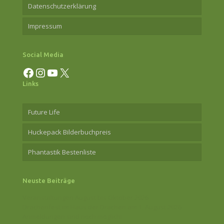
Datenschutzerklärung
Impressum
Social Media
Facebook
Instagram
YouTube
X
Links
Future Life
Huckepack Bilderbuchpreis
Phantastik Bestenliste
Neuste Beiträge
Veranstaltungen August bis Oktober 2026
Drachenfest im Haus der Drachen am 1. August 2026
Anmeldungen sind noch möglich!