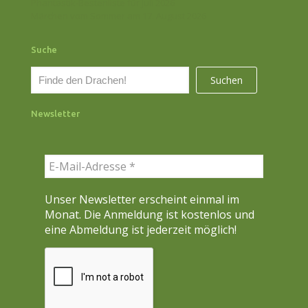
Phantastik-Bestenliste für Juli 2026
Märchen vom Sommer am 17. August 2026
Suche
S
Suchen
u
c
Newsletter
h
e
n
Unser Newsletter erscheint einmal im
Monat. Die Anmeldung ist kostenlos und
eine Abmeldung ist jederzeit möglich!