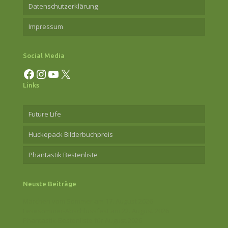
Datenschutzerklärung
Impressum
Social Media
Facebook
Instagram
YouTube
X
Links
Future Life
Huckepack Bilderbuchpreis
Phantastik Bestenliste
Neuste Beiträge
Märchen vom Sommer am 17. August 2026
Lesesommer-Abschlussfest am 22. August 2026
Phantastik-Bestenliste für August 2026