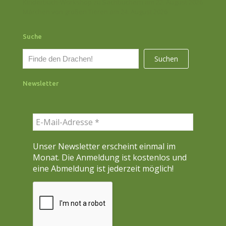
Kinderbuch-Workshop zu Sachbüchern am 22. August 2026
Märchen von großen Tieren am 24. August 2026
Suche
S
Suchen
u
c
Newsletter
h
e
n
Unser Newsletter erscheint einmal im
Monat. Die Anmeldung ist kostenlos und
eine Abmeldung ist jederzeit möglich!