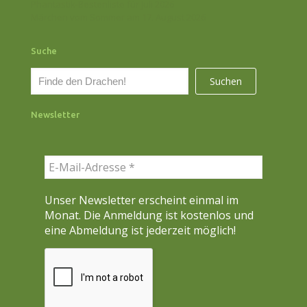
Phantastik-Bestenliste für Juli 2026
Märchen vom Sommer am 17. August 2026
Suche
S
Suchen
u
c
Newsletter
h
e
n
Unser Newsletter erscheint einmal im
Monat. Die Anmeldung ist kostenlos und
eine Abmeldung ist jederzeit möglich!