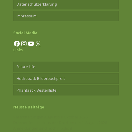
Datenschutzerklärung
Impressum
Social Media
Facebook
Instagram
YouTube
X
Links
Future Life
Huckepack Bilderbuchpreis
Phantastik Bestenliste
Neuste Beiträge
Veranstaltungen August bis Oktober 2026
Drachenfest im Haus der Drachen am 1. August 2026
Anmeldungen sind noch möglich!