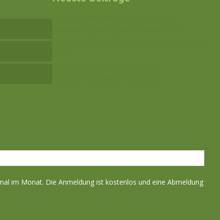
Phantastik-Bestenliste für August 2026
Veranstaltungen August bis Oktober 2026
Drachenfest im Haus der Drachen am 1. August
2026
Anmeldungen sind noch möglich!
Phantastik-Bestenliste für Juli 2026
nmal im Monat. Die Anmeldung ist kostenlos und eine Abmeldung