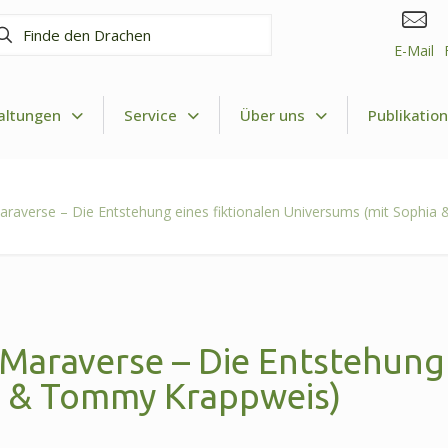
nde
n
E-Mail
achen
altungen
Service
Über uns
Publikatio
Maraverse – Die Entstehung eines fiktionalen Universums (mit Sophi
 Maraverse – Die Entstehung 
a & Tommy Krappweis)