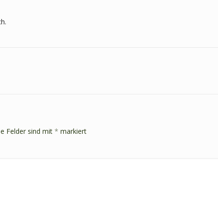
h.
he Felder sind mit
*
markiert