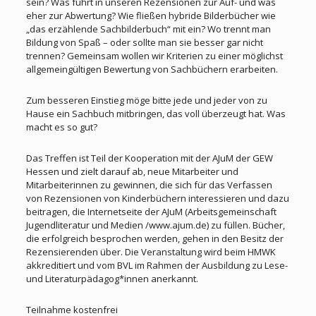
sein? Was führt in unseren Rezensionen zur Auf- und was
eher zur Abwertung? Wie fließen hybride Bilderbücher wie
„das erzählende Sachbilderbuch“ mit ein? Wo trennt man
Bildung von Spaß – oder sollte man sie besser gar nicht
trennen? Gemeinsam wollen wir Kriterien zu einer möglichst
allgemeingültigen Bewertung von Sachbüchern erarbeiten.
Zum besseren Einstieg möge bitte jede und jeder von zu
Hause ein Sachbuch mitbringen, das voll überzeugt hat. Was
macht es so gut?
Das Treffen ist Teil der Kooperation mit der AJuM der GEW
Hessen und zielt darauf ab, neue Mitarbeiter und
Mitarbeiterinnen zu gewinnen, die sich für das Verfassen
von Rezensionen von Kinderbüchern interessieren und dazu
beitragen, die Internetseite der AJuM (Arbeitsgemeinschaft
Jugendliteratur und Medien /www.ajum.de) zu füllen. Bücher,
die erfolgreich besprochen werden, gehen in den Besitz der
Rezensierenden über. Die Veranstaltung wird beim HMWK
akkreditiert und vom BVL im Rahmen der Ausbildung zu Lese-
und Literaturpädagog*innen anerkannt.
Teilnahme kostenfrei