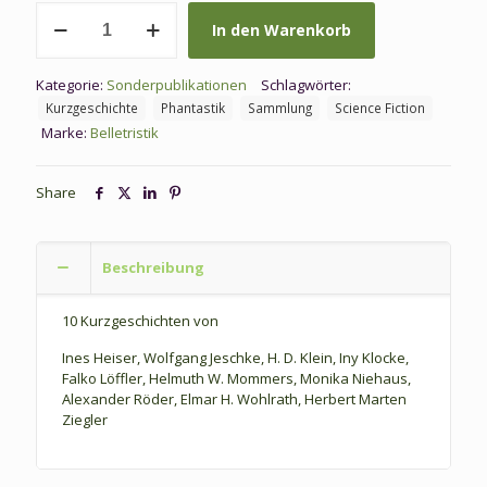
SO
In den Warenkorb
02:
Le
Blanc,
Kategorie:
Sonderpublikationen
Schlagwörter:
T.
Kurzgeschichte
Phantastik
Sammlung
Science Fiction
(Hg.):
Marke:
Belletristik
Die
Feuerprobe
Menge
Share
Beschreibung
10 Kurzgeschichten von
Ines Heiser, Wolfgang Jeschke, H. D. Klein, Iny Klocke,
Falko Löffler, Helmuth W. Mommers, Monika Niehaus,
Alexander Röder, Elmar H. Wohlrath, Herbert Marten
Ziegler