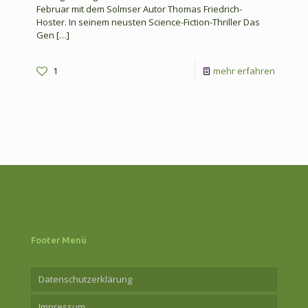
Februar mit dem Solmser Autor Thomas Friedrich-
Hoster. In seinem neusten Science-Fiction-Thriller Das
Gen
[…]
-
1
mehr erfahren
Lesung
mit
Thomas
Friedric
Hoster
am
6.
Februar
Footer Menü
2026
Datenschutzerklärung
Impressum