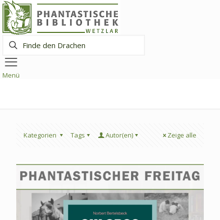
Finde
den
Drachen
Menü
Kategorien
Tags
Autor(en)
Zeige alle