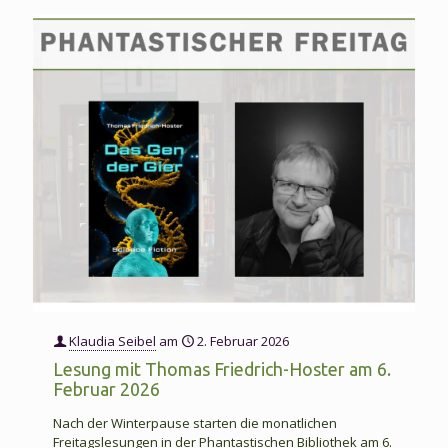
Norbert
Bertels
präsent
„Chloros
Die
Jagd
nach
dem
grünen
Code“
am
5.
Klaudia Seibel
am
2. Februar 2026
Juni
Lesung mit Thomas Friedrich-Hoster am 6.
Februar 2026
2026
Nach der Winterpause starten die monatlichen
Freitagslesungen in der Phantastischen Bibliothek am 6.