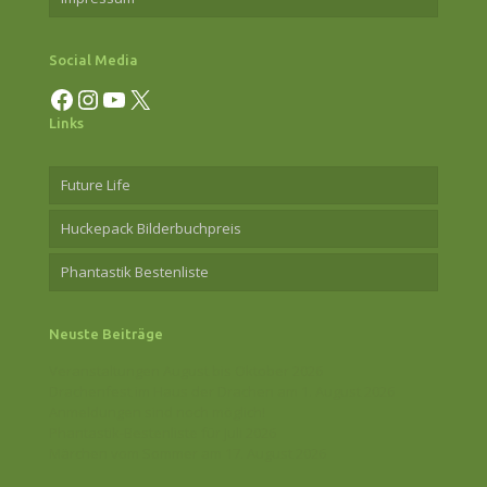
Social Media
Facebook
Instagram
YouTube
X
Links
Future Life
Huckepack Bilderbuchpreis
Phantastik Bestenliste
Neuste Beiträge
Veranstaltungen August bis Oktober 2026
Drachenfest im Haus der Drachen am 1. August 2026
Anmeldungen sind noch möglich!
Phantastik-Bestenliste für Juli 2026
Märchen vom Sommer am 17. August 2026