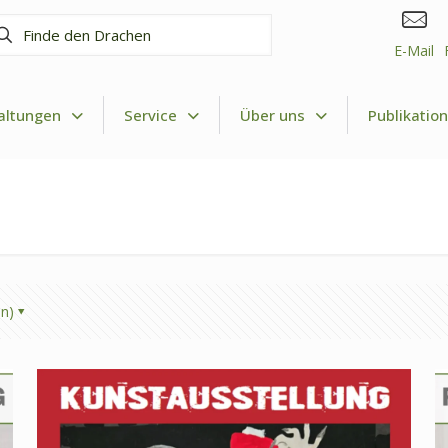
nde
n
E-Mail
achen
altungen
Service
Über uns
Publikatio
en)