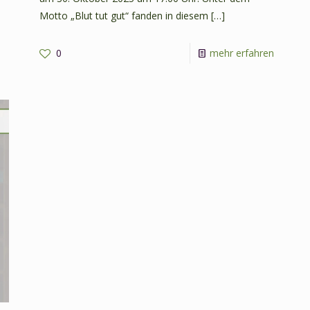
Motto „Blut tut gut“ fanden in diesem
[…]
-
0
mehr erfahren
-
Blut
Lesung
tut
mit
gut!
Thomas
–
Friedrich-
Verniss
Hoster
am
am
30.
6.
Oktobe
Februar
2025
2026