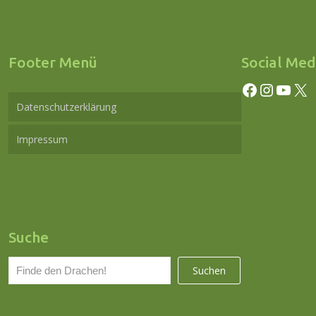
Footer Menü
Social Med
Facebook
Instagram
YouTube
X
Datenschutzerklärung
Impressum
Suche
S
Suchen
u
c
h