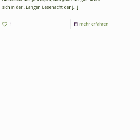
sich in der „Langen Lesenacht der
[…]
-
1
mehr erfahren
Lange
Lesenacht
der
Vampire
age
am
31.
Oktober
r
2025
mit
Vernissage