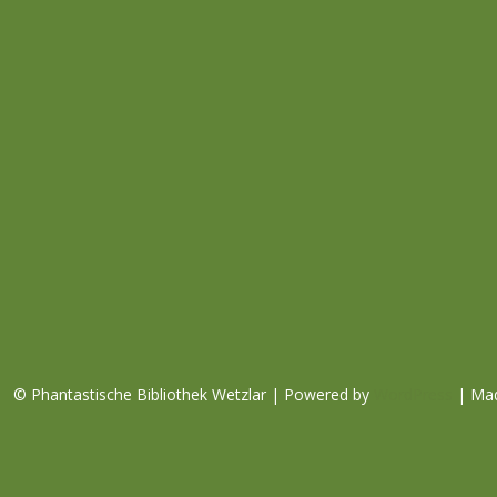
e
n
© Phantastische Bibliothek Wetzlar | Powered by
WordPress
| Ma