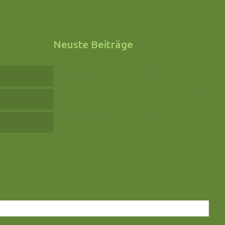
Neuste Beiträge
Phantastik-Bestenliste für August 2026
Veranstaltungen August bis Oktober 2026
Drachenfest im Haus der Drachen am 1. August
2026
Anmeldungen sind noch möglich!
Phantastik-Bestenliste für Juli 2026