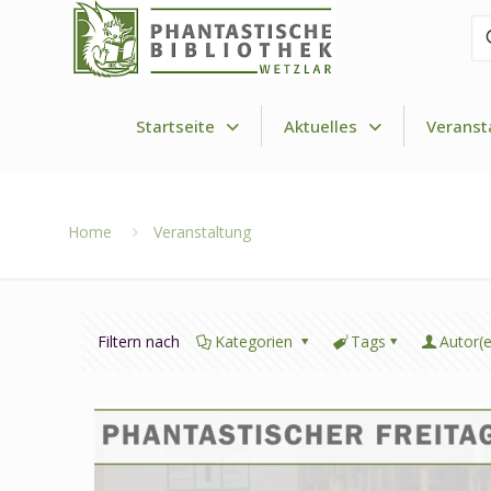
Fi
de
Dr
Startseite
Aktuelles
Veranst
Home
Veranstaltung
Filtern nach
Kategorien
Tags
Autor(