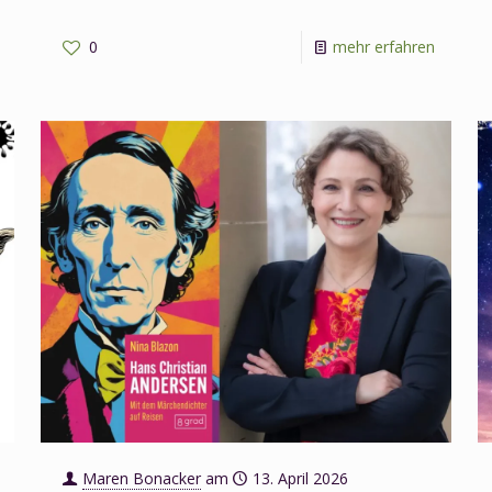
-
0
mehr erfahren
-
Märche
Märchen
vom
vom
Meer
Sommer
am
am
29.
17.
Juni
August
2026
2026
Maren Bonacker
am
13. April 2026