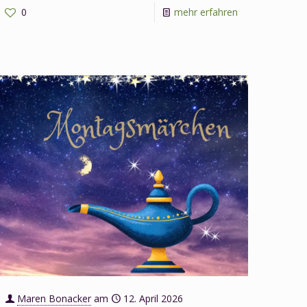
-
0
mehr erfahren
Blaue
n
Märchen
am
18.
Mai
2026
Maren Bonacker
am
12. April 2026