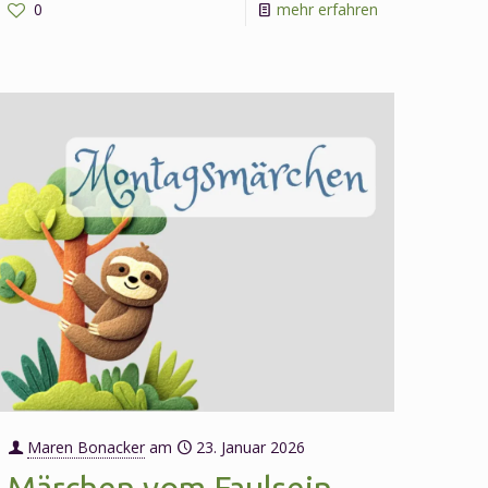
-
0
mehr erfahren
Märchen
vom
Glück
am
16.
März
2026
Maren Bonacker
am
23. Januar 2026
Märchen vom Faulsein