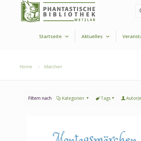
Fi
de
Dr
Startseite
Aktuelles
Veranst
Home
Märchen
Filtern nach
Kategorien
Tags
Autor(