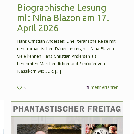
Biographische Lesung
mit Nina Blazon am 17.
April 2026
Hans Christian Andersen: Eine literarische Reise mit
-
dem romantischen DänenLesung mit Nina Blazon
Märchen
Viele kennen Hans-Christian Andersen als
berühmten Märchendichter und Schöpfer von
von
Klassikern wie „Die
[…]
Briefen
am
-
0
mehr erfahren
11.
Biograp
Mai
Lesung
2026
mit
Nina
Blazon