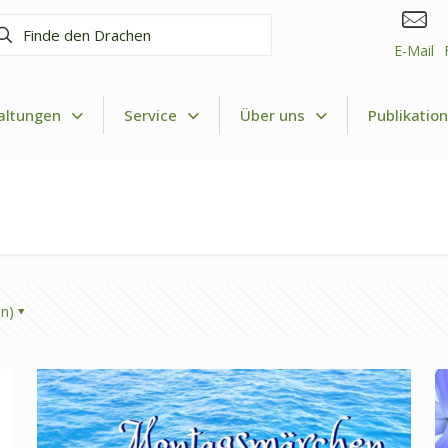
nde
n
E-Mail
achen
altungen
Service
Über uns
Publikatio
en)