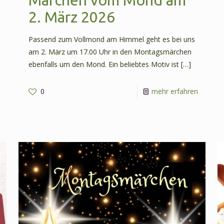
2. März 2026
Passend zum Vollmond am Himmel geht es bei uns
am 2. März um 17.00 Uhr in den Montagsmärchen
ebenfalls um den Mond. Ein beliebtes Motiv ist
[…]
-
0
mehr erfahren
Märche
-
vom
Märchen
Mond
von
am
Käfern
2.
und
März
Krabblern
2026
am