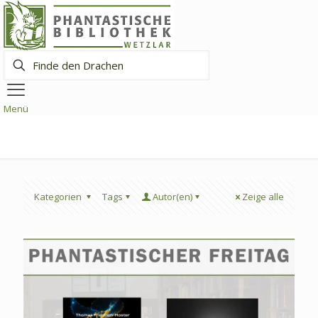
Finde
den
Drachen
Menü
Kategorien
Tags
Autor(en)
Zeige alle