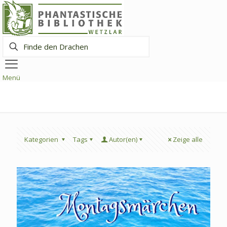
Finde
den
Drachen
Menü
Kategorien
Tags
Autor(en)
Zeige alle