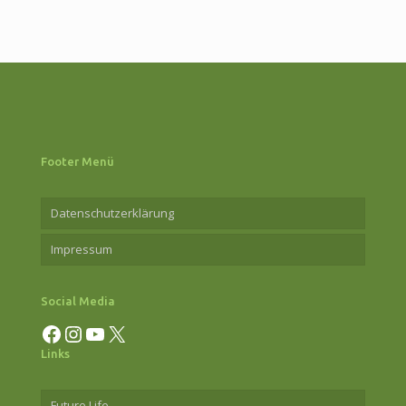
Meer
am
29.
Juni
2026
Footer Menü
Datenschutzerklärung
Impressum
Social Media
Facebook
Instagram
YouTube
X
Links
Future Life