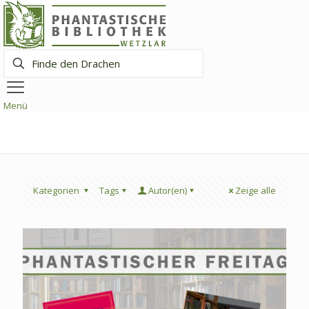
Finde
den
Drachen
Menü
Kategorien
Tags
Autor(en)
Zeige alle