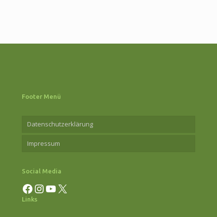
mit
Janika
Hoffma
am
6.
Juni
2025
Footer Menü
Datenschutzerklärung
Impressum
Social Media
Facebook
Instagram
YouTube
X
Links